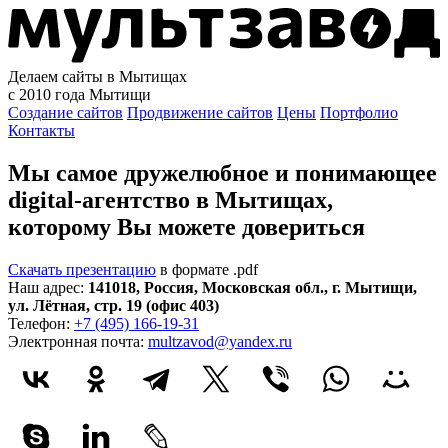
Делаем сайты в Мытищах
с 2010 года
Мытищи
Создание сайтов
Продвижение сайтов
Цены
Портфолио
Контакты
Мы самое дружелюбное и понимающее
digital-агентство в Мытищах,
которому
Вы можете довериться
Скачать презентацию
в формате .pdf
Наш адрес:
141018
,
Россия
,
Московская обл.
,
г. Мытищи
,
ул. Лётная, стр. 19 (офис 403)
Телефон:
+7 (495) 166-19-31
Электронная почта:
multzavod@yandex.ru