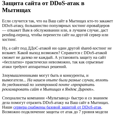
Защита сайта от DDoS-атак в
Мытищах
Если случится так, что на Ваш сайт в Мытищах кто-то закажет
DDoS-атаку, большинство популярных хостинг-провайдеров
— откажет Вам в обслуживании или, в лучшем случае, даст
pending-период, чтобы перенести сайт на другой сервер или
хостинг.
Ну, а сайт под ДДоС-атакой ни один другой shared-хостинг не
возьмет. Какой выход возможен? Справится с DDoS-атакой
сможет не далеко не каждый. А установить защиту на сайт
«бесплатно» практически невозможно, так как серьезные
атаки требуют аппаратных решений.
Злоумышленниками могут быть и конкуренты, и
вымогатели...
На нашем опыте были разные случаи, вплоть
до уведомлений по электронной почте «прекратить
рекламировать сайт в Мытищах в Яндекс Директ».
Специалисты компании «Мультзавод» быстро и со знанием
дела помогут отразить DDoS-атаку на Ваш сайт в Мытищах.
Наши
сервера снабжены базовой защитой от DDoS-атак
.
Возможно подключение защиты от атак до 7 уровня модели