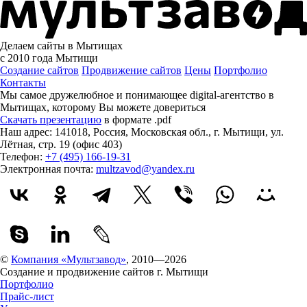
Делаем сайты в Мытищах
с 2010 года
Мытищи
Создание сайтов
Продвижение сайтов
Цены
Портфолио
Контакты
Мы самое дружелюбное и понимающее digital-агентство в
Мытищах, которому
Вы можете довериться
Скачать презентацию
в формате .pdf
Наш адрес:
141018
,
Россия
,
Московская обл.
,
г. Мытищи
,
ул.
Лётная, стр. 19 (офис 403)
Телефон:
+7 (495) 166-19-31
Электронная почта:
multzavod@yandex.ru
©
Компания «Мультзавод»
, 2010—2026
Создание и продвижение сайтов г. Мытищи
Портфолио
Прайс-лист