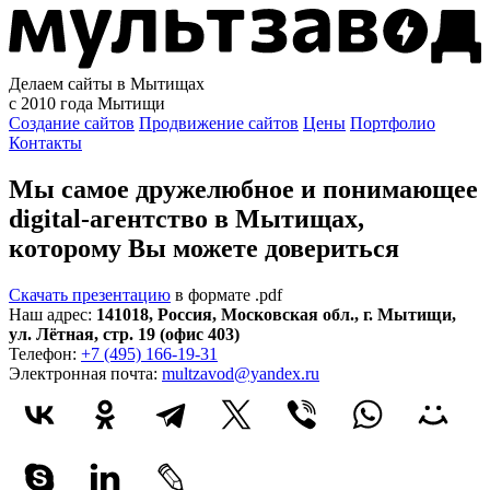
Делаем сайты в Мытищах
с 2010 года
Мытищи
Создание сайтов
Продвижение сайтов
Цены
Портфолио
Контакты
Мы самое дружелюбное и понимающее
digital-агентство в Мытищах,
которому
Вы можете довериться
Скачать презентацию
в формате .pdf
Наш адрес:
141018
,
Россия
,
Московская обл.
,
г. Мытищи
,
ул. Лётная, стр. 19 (офис 403)
Телефон:
+7 (495) 166-19-31
Электронная почта:
multzavod@yandex.ru