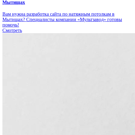
Мытищах
Вам нужна разработка сайта по натяжным потолкам в
Мытищах? Специалисты компании «Мультзавод» готовы
помочь!
Смотреть