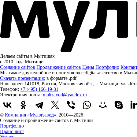
Делаем сайты в Мытищах
с 2010 года
Мытищи
Создание сайтов
Продвижение сайтов
Цены
Портфолио
Контак
Мы самое дружелюбное и понимающее digital-агентство в Мыти
Скачать презентацию
в формате .pdf
Наш адрес:
141018
,
Россия
,
Московская обл.
,
г. Мытищи
,
ул. Лёт
Телефон:
+7 (495) 166-19-31
Электронная почта:
multzavod@yandex.ru
©
Компания «Мультзавод»
, 2010—2026
Создание и продвижение сайтов г. Мытищи
Портфолио
Прайс-лист
Услуги