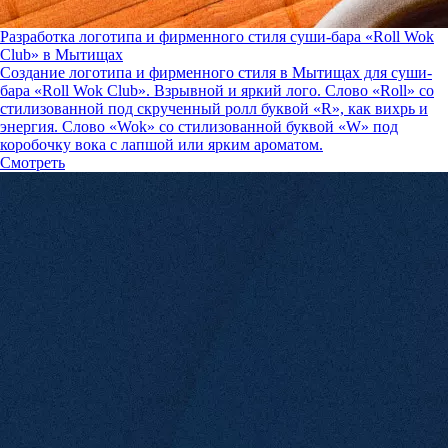
Разработка логотипа и фирменного стиля суши-бара «Roll Wok
Club» в Мытищах
Создание логотипа и фирменного стиля в Мытищах для суши-
бара «Roll Wok Club». Взрывной и яркий лого. Слово «Roll» со
стилизованной под скрученный ролл буквой «R», как вихрь и
энергия. Слово «Wok» со стилизованной буквой «W» под
коробочку вока с лапшой или ярким ароматом.
Смотреть