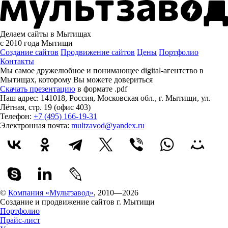
Делаем сайты в Мытищах
с 2010 года
Мытищи
Создание сайтов
Продвижение сайтов
Цены
Портфолио
Контакты
Мы самое дружелюбное и понимающее digital-агентство в
Мытищах, которому
Вы можете довериться
Скачать презентацию
в формате .pdf
Наш адрес:
141018
,
Россия
,
Московская обл.
,
г. Мытищи
,
ул.
Лётная, стр. 19 (офис 403)
Телефон:
+7 (495) 166-19-31
Электронная почта:
multzavod@yandex.ru
©
Компания «Мультзавод»
, 2010—2026
Создание и продвижение сайтов г. Мытищи
Портфолио
Прайс-лист