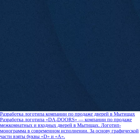
Разработка логотипа компании по продаже дверей в Мытищах
Разработка логотипа «DA-DOORS» — компании по продаже
межкомнатных и входных дверей в Мытищах. Логотип-
монограмма в современном исполнении. За основу графической
части взяты буквы «D» и «A».