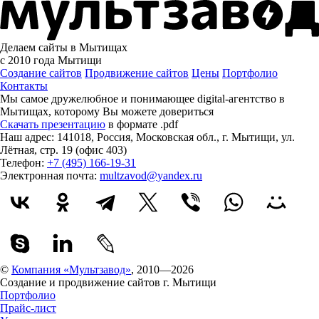
Делаем сайты в Мытищах
с 2010 года
Мытищи
Создание сайтов
Продвижение сайтов
Цены
Портфолио
Контакты
Мы самое дружелюбное и понимающее digital-агентство в
Мытищах, которому
Вы можете довериться
Скачать презентацию
в формате .pdf
Наш адрес:
141018
,
Россия
,
Московская обл.
,
г. Мытищи
,
ул.
Лётная, стр. 19 (офис 403)
Телефон:
+7 (495) 166-19-31
Электронная почта:
multzavod@yandex.ru
©
Компания «Мультзавод»
, 2010—2026
Создание и продвижение сайтов г. Мытищи
Портфолио
Прайс-лист