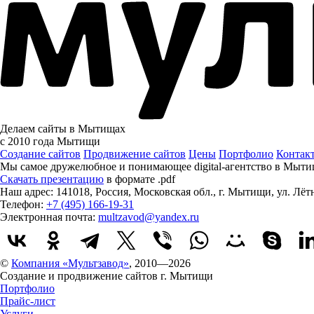
Делаем сайты в Мытищах
с 2010 года
Мытищи
Создание сайтов
Продвижение сайтов
Цены
Портфолио
Контак
Мы самое дружелюбное и понимающее digital-агентство в Мыти
Скачать презентацию
в формате .pdf
Наш адрес:
141018
,
Россия
,
Московская обл.
,
г. Мытищи
,
ул. Лёт
Телефон:
+7 (495) 166-19-31
Электронная почта:
multzavod@yandex.ru
©
Компания «Мультзавод»
, 2010—2026
Создание и продвижение сайтов г. Мытищи
Портфолио
Прайс-лист
Услуги