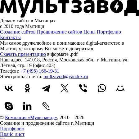
Делаем сайты в Мытищах
с 2010 года
Мытищи
Создание сайтов
Продвижение сайтов
Цены
Портфолио
Контакты
Мы самое дружелюбное и понимающее digital-агентство в
Мытищах, которому
Вы можете довериться
Скачать презентацию
в формате .pdf
Наш адрес:
141018
,
Россия
,
Московская обл.
,
г. Мытищи
,
ул.
Лётная, стр. 19 (офис 403)
Телефон:
+7 (495) 166-19-31
Электронная почта:
multzavod@yandex.ru
©
Компания «Мультзавод»
, 2010—2026
Создание и продвижение сайтов г. Мытищи
Портфолио
Прайс-лист