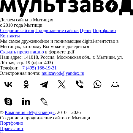
Делаем сайты в Мытищах
с 2010 года
Мытищи
Создание сайтов
Продвижение сайтов
Цены
Портфолио
Контакты
Мы самое дружелюбное и понимающее digital-агентство в
Мытищах, которому
Вы можете довериться
Скачать презентацию
в формате .pdf
Наш адрес:
141018
,
Россия
,
Московская обл.
,
г. Мытищи
,
ул.
Лётная, стр. 19 (офис 403)
Телефон:
+7 (495) 166-19-31
Электронная почта:
multzavod@yandex.ru
©
Компания «Мультзавод»
, 2010—2026
Создание и продвижение сайтов г. Мытищи
Портфолио
Прайс-лист