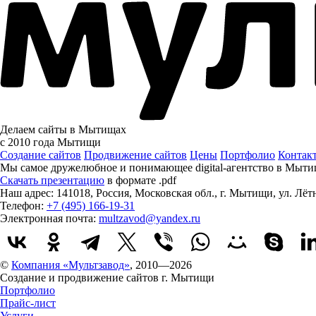
Делаем сайты в Мытищах
с 2010 года
Мытищи
Создание сайтов
Продвижение сайтов
Цены
Портфолио
Контак
Мы самое дружелюбное и понимающее digital-агентство в Мыти
Скачать презентацию
в формате .pdf
Наш адрес:
141018
,
Россия
,
Московская обл.
,
г. Мытищи
,
ул. Лёт
Телефон:
+7 (495) 166-19-31
Электронная почта:
multzavod@yandex.ru
©
Компания «Мультзавод»
, 2010—2026
Создание и продвижение сайтов г. Мытищи
Портфолио
Прайс-лист
Услуги