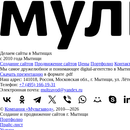
Делаем сайты в Мытищах
с 2010 года
Мытищи
Создание сайтов
Продвижение сайтов
Цены
Портфолио
Контак
Мы самое дружелюбное и понимающее digital-агентство в Мыти
Скачать презентацию
в формате .pdf
Наш адрес:
141018
,
Россия
,
Московская обл.
,
г. Мытищи
,
ул. Лёт
Телефон:
+7 (495) 166-19-31
Электронная почта:
multzavod@yandex.ru
©
Компания «Мультзавод»
, 2010—2026
Создание и продвижение сайтов г. Мытищи
Портфолио
Прайс-лист
Услуги