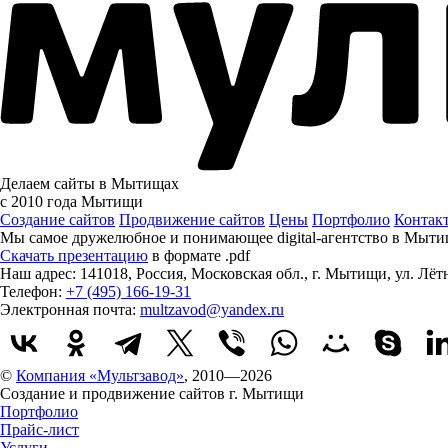
Делаем сайты в Мытищах
с 2010 года
Мытищи
Создание сайтов
Продвижение сайтов
Цены
Портфолио
Контак
Мы самое дружелюбное и понимающее digital-агентство в Мыти
Скачать презентацию
в формате .pdf
Наш адрес:
141018
,
Россия
,
Московская обл.
,
г. Мытищи
,
ул. Лёт
Телефон:
+7 (495) 166-19-31
Электронная почта:
multzavod@yandex.ru
©
Компания «Мультзавод»
, 2010—2026
Создание и продвижение сайтов г. Мытищи
Портфолио
Прайс-лист
Услуги