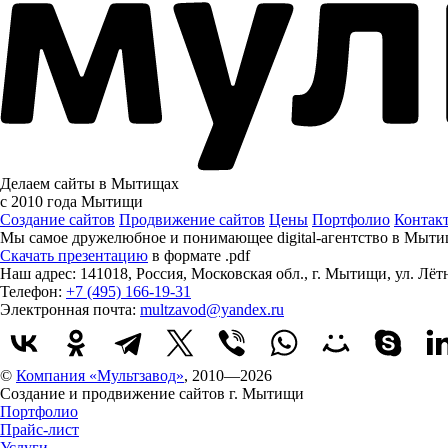
Делаем сайты в Мытищах
с 2010 года
Мытищи
Создание сайтов
Продвижение сайтов
Цены
Портфолио
Контак
Мы самое дружелюбное и понимающее digital-агентство в Мыти
Скачать презентацию
в формате .pdf
Наш адрес:
141018
,
Россия
,
Московская обл.
,
г. Мытищи
,
ул. Лёт
Телефон:
+7 (495) 166-19-31
Электронная почта:
multzavod@yandex.ru
©
Компания «Мультзавод»
, 2010—2026
Создание и продвижение сайтов г. Мытищи
Портфолио
Прайс-лист
Услуги