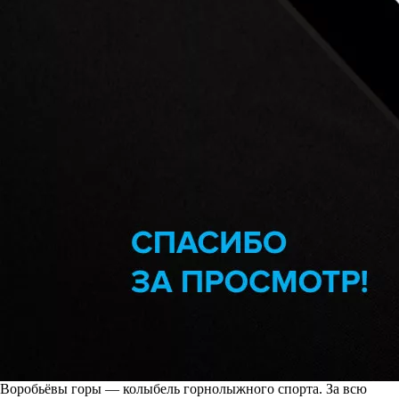
Воробьёвы горы — колыбель горнолыжного спорта. За всю