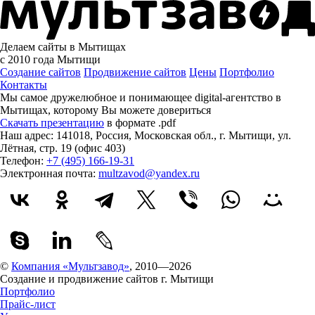
Делаем сайты в Мытищах
с 2010 года
Мытищи
Создание сайтов
Продвижение сайтов
Цены
Портфолио
Контакты
Мы самое дружелюбное и понимающее digital-агентство в
Мытищах, которому
Вы можете довериться
Скачать презентацию
в формате .pdf
Наш адрес:
141018
,
Россия
,
Московская обл.
,
г. Мытищи
,
ул.
Лётная, стр. 19 (офис 403)
Телефон:
+7 (495) 166-19-31
Электронная почта:
multzavod@yandex.ru
©
Компания «Мультзавод»
, 2010—2026
Создание и продвижение сайтов г. Мытищи
Портфолио
Прайс-лист