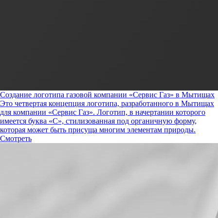
Создание логотипа газовой компании «Сервис Газ» в Мытищах
Это четвертая концепция логотипа, разработанного в Мытищах
для компании «Сервис Газ». Логотип, в начертании которого
имеется буква «С», стилизованная под органичную форму,
которая может быть присуща многим элементам природы.
Смотреть