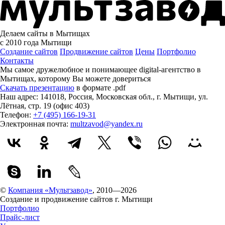
Делаем сайты в Мытищах
с 2010 года
Мытищи
Создание сайтов
Продвижение сайтов
Цены
Портфолио
Контакты
Мы самое дружелюбное и понимающее digital-агентство в
Мытищах, которому
Вы можете довериться
Скачать презентацию
в формате .pdf
Наш адрес:
141018
,
Россия
,
Московская обл.
,
г. Мытищи
,
ул.
Лётная, стр. 19 (офис 403)
Телефон:
+7 (495) 166-19-31
Электронная почта:
multzavod@yandex.ru
©
Компания «Мультзавод»
, 2010—2026
Создание и продвижение сайтов г. Мытищи
Портфолио
Прайс-лист