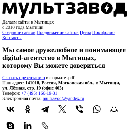
Делаем сайты в Мытищах
с 2010 года
Мытищи
Создание сайтов
Продвижение сайтов
Цены
Портфолио
Контакты
Мы самое дружелюбное и понимающее
digital-агентство в Мытищах,
которому
Вы можете довериться
Скачать презентацию
в формате .pdf
Наш адрес:
141018
,
Россия
,
Московская обл.
,
г. Мытищи
,
ул. Лётная, стр. 19 (офис 403)
Телефон:
+7 (495) 166-19-31
Электронная почта:
multzavod@yandex.ru