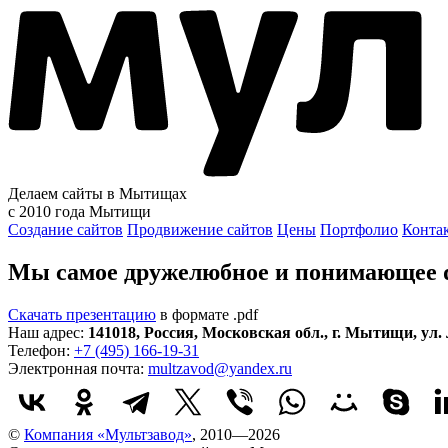
Делаем сайты в Мытищах
с 2010 года
Мытищи
Создание сайтов
Продвижение сайтов
Цены
Портфолио
Конта
Мы самое дружелюбное и понимающее d
Скачать презентацию
в формате .pdf
Наш адрес:
141018
,
Россия
,
Московская обл.
,
г. Мытищи
,
ул.
Телефон:
+7 (495) 166-19-31
Электронная почта:
multzavod@yandex.ru
©
Компания «Мультзавод»
, 2010—2026